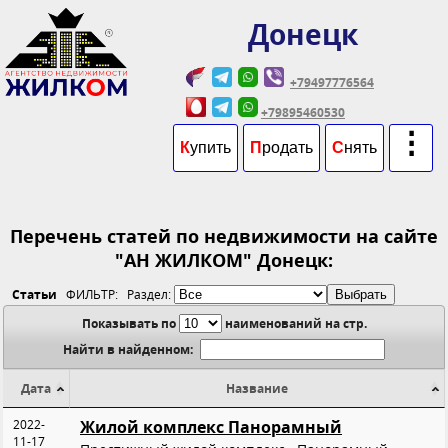
Донецк
+79497776564
+79895460530
⋮
К
упить
П
родать
С
нять
Перечень статей по недвижимости на сайте
"АН ЖИЛКОМ" Донецк:
Статьи
ФИЛЬТР: Раздел:
Показывать по
наименований на стр.
Найти в найденном:
Дата
Название
2022-
Жилой комплекс Панорамный
11-17