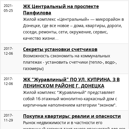
2021-
ЖК Центральный на проспекте
05-25
Панфилова
Жилой комплекс «Центральный» — микрорайон в
Донецке, где все новое – дома, квартиры, дороги,
соседи, ремонты, сети, окружение, сервис,
качество жизни…
2017-
Секреты установки счетчиков
12-06
Возможность сэкономить на коммунальных
платежах - установить счетчики (тепло-, водо-,
газомеры)
2017-
ЖК "Журавлиный" ПО УЛ. КУПРИНА, З В
12-06
ЛЕНИНСКОМ РАЙОНЕ Г. ДОНЕЦКА
Жилой комплекс "Журавлиный" представляет
собой 1б-этажный монолитно-каркасный дом с
кирпичным наполнением категории "эконом".
2017-
Покупка квартиры: реалии и опасности
11-29
Рынок недвижимости и в частности его
жилищный сегмент таит много опасностей для его