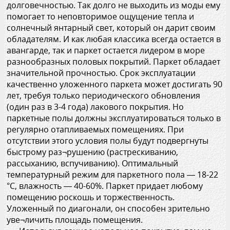
долговечностью. Так долго не выходить из моды ему
помогает то неповторимое ощущение тепла и
солнечный янтарный свет, который он дарит своим
обладателям. И как любая классика всегда остается в
авангарде, так и паркет остается лидером в море
разнообразных половых покрытий. Паркет обладает
значительной прочностью. Срок эксплуатации
качественно уложенного паркета может достигать 90
лет, требуя только периодического обновления
(один раз в 3-4 года) лакового покрытия. Но
паркетные полы должны эксплуатироваться только в
регулярно отапливаемых помещениях. При
отсутствии этого условия полы будут подвергнуты
быстрому раз¬рушению (растрескиванию,
рассыханию, вспучиванию). Оптимальный
температурный режим для паркетного пола — 18-22
°С, влажность — 40-60%. Паркет придает любому
помещению роскошь и торжественность.
Уложенный по диагонали, он способен зрительно
уве¬личить площадь помещения.