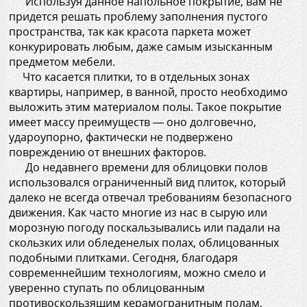
Используя данное напольное покрытие, вам не
придется решать проблему заполнения пустого
пространства, так как красота паркета может
конкурировать любым, даже самым изысканным
предметом мебели.
Что касается плитки, то в отдельных зонах
квартиры, например, в ванной, просто необходимо
выложить этим материалом полы. Такое покрытие
имеет массу преимуществ — оно долговечно,
удароупорно, фактически не подвержено
повреждению от внешних факторов.
До недавнего времени для облицовки полов
использовался ограниченный вид плиток, который
далеко не всегда отвечал требованиям безопасного
движения. Как часто многие из нас в сырую или
морозную погоду поскальзывались или падали на
скользких или обледенелых полах, облицованных
подобными плитками. Сегодня, благодаря
современнейшим технологиям, можно смело и
уверенно ступать по облицованным
противоскользящим керамогранитным полам,