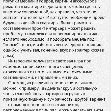
покупки мебели и ковров, картин и аксессуаров,
ремонта в квартире недостаточно, чтобы сделать
квартиру современной, как правило, чего-то не
хватает, что-то не так. И вот тут-то необходим проект
будущего дизайна квартиры. Лишь грамотно
составленный проект интерьера может решить
проблему в комплексе: и перепланировать жилье,
если это необходимо, и подобрать мебель под
"новые" стены, и избежать весьма дорогостоящих
ошибок (учитывая, конечно, вкус и характер хозяев
дома).
Интересной получается световая игра при
использовании рассеянного освещения,
отраженного от потолка, вместе с точечными
светильниками, направленными вниз.
С помощью различных типов светильников
можно, к примеру, "выделить" круг, а остальную
часть главной зоны квартиры погрузить в
призрачную тишину и сумрачность. Другой вариант
— с помощью точечных светильников,
расположенных в один ряд, можно делать акценты