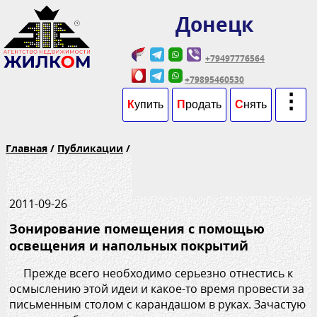
Донецк
+79497776564
+79895460530
⋮
К
упить
П
родать
С
нять
Главная
/
Публикации
/
2011-09-26
Зонирование помещения с помощью
освещения и напольных покрытий
Прежде всего необходимо серьезно отнестись к
осмыслению этой идеи и какое-то время провести за
письменным столом с карандашом в руках. Зачастую