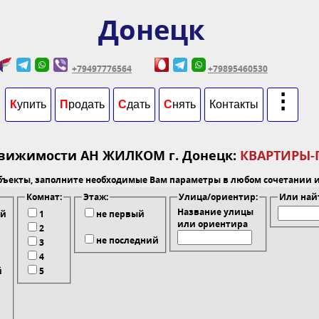
Донецк
+79497776564
+79895460530
⋮
К
упить
П
родать
С
дать
С
нять
Контакты
движимости АН ЖИЛКОМ г. Донецк:
КВАРТИРЫ
бъекты, заполните необходимые Вам параметры в любом сочетании 
Комнат:
Этаж:
Улицa/ориентир:
Или най
Название улицы
ий
1
не первый
или ориентира
2
не последний
3
4
й
5