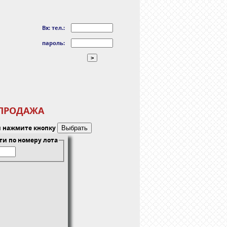
Вх:
тел.:
пароль:
-ПРОДАЖА
и нажмите кнопку
ти по номеру лота