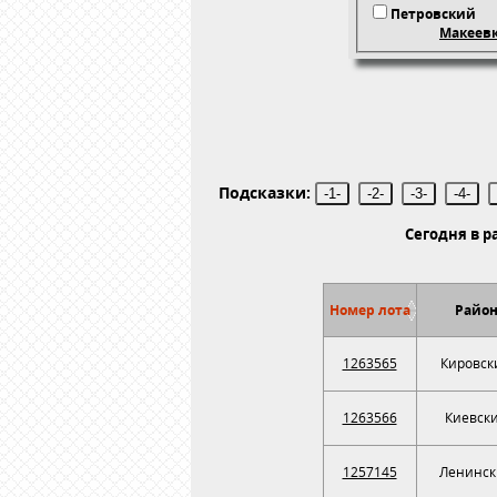
Петровский
Макеев
Подсказки:
-1-
-2-
-3-
-4-
Сегодня в 
Номер лота
Райо
1263565
Кировск
1263566
Киевск
1257145
Ленинск