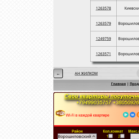
1263578
Киевск
1263579
Ворошилов
1249759
Ворошилов
1263571
Ворошилов
АН ЖИЛКОМ
←
Главная
|
Прод