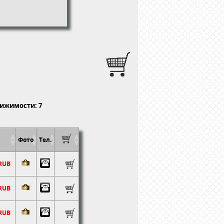
ижимости: 7
Фото
Тел.
 RUB
 RUB
 RUB