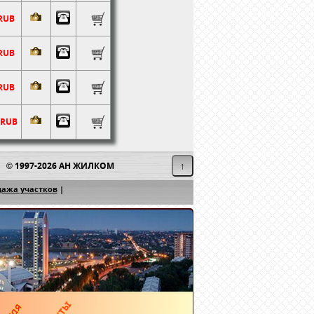
 RUB
 RUB
 RUB
 RUB
© 1997-2026
АН ЖИЛКОМ
↑
ажа участков
|