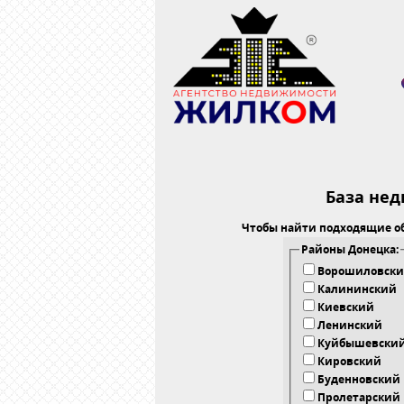
База не
Чтобы найти подходящие о
Районы Донецка:
Ворошиловск
Калининский
Киевский
Ленинский
Куйбышевски
Кировский
Буденновский
Пролетарский