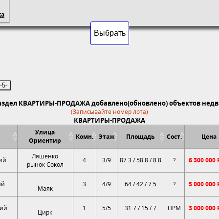
ка
-5-
раздел КВАРТИРЫ-ПРОДАЖА добавлено(обновлено) объектов недв
(Записывайте номер лота)
КВАРТИРЫ-ПРОДАЖА
Улица
н
Комн.
Этаж
Площадь
Сост.
Цена
Ориентир
Ляшенко
ий
4
3/9
87.3 / 58.8 / 8.8
?
6 300 000
рынок Сокол
ий
3
4/9
64 / 42 / 7.5
?
5 000 000
Маяк
ий
1
5/5
31.7 / 15 / 7
НРМ
3 000 000
Цирк