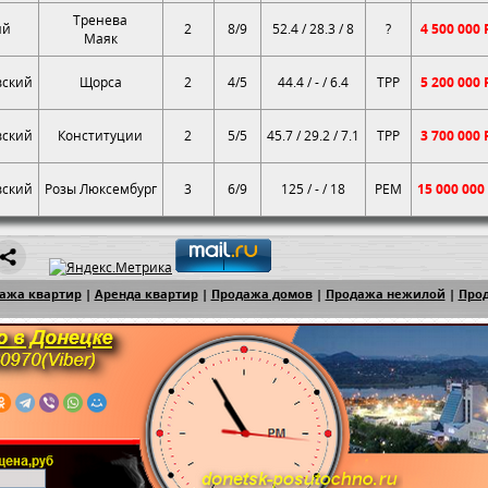
Тренева
ий
2
8/9
52.4 / 28.3 / 8
?
4 500 000
Маяк
ский
Щорса
2
4/5
44.4 / - / 6.4
ТРР
5 200 000
ский
Конституции
2
5/5
45.7 / 29.2 / 7.1
ТРР
3 700 000
ский
Розы Люксембург
3
6/9
125 / - / 18
РЕМ
15 000 000
ажа квартир
|
Аренда квартир
|
Продажа домов
|
Продажа нежилой
|
Прод