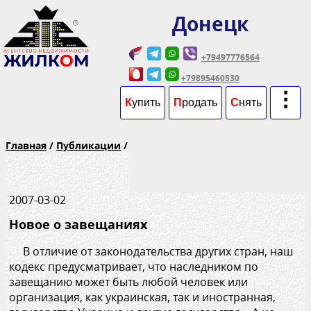
Донецк
+79497776564
+79895460530
⋮
К
упить
П
родать
С
нять
Главная
/
Публикации
/
2007-03-02
Новое о завещаниях
В отличие от законодательства других стран, наш
кодекс предусматривает, что наследником по
завещанию может быть любой человек или
организация, как украинская, так и иностранная,