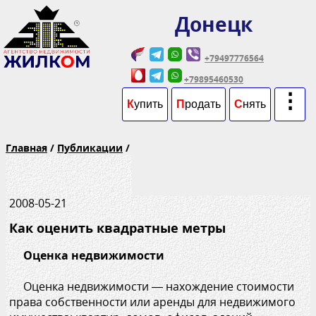
Донецк
+79497776564
+79895460530
⋮
К
упить
П
родать
С
нять
Главная
/
Публикации
/
2008-05-21
Как оценить квадратные метры
Оценка недвижимости
Оценка недвижимости — нахождение стоимости
права собственности или аренды для недвижимого