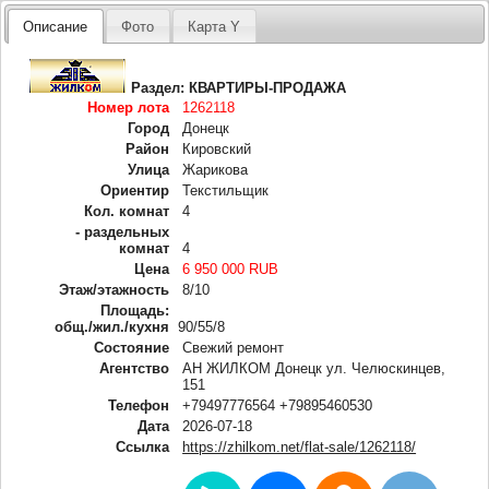
Описание
Фото
Карта Y
Раздел:
КВАРТИРЫ-ПРОДАЖА
Номер лота
1262118
Город
Донецк
Район
Кировский
Улица
Жарикова
Ориентир
Текстильщик
Кол. комнат
4
- раздельных
комнат
4
Цена
6 950 000 RUB
Этаж/этажность
8/10
Площадь:
общ./жил./кухня
90/55/8
Состояние
Свежий ремонт
Агентство
АН ЖИЛКОМ Донецк ул. Челюскинцев,
151
Телефон
+79497776564 +79895460530
Дата
2026-07-18
Ссылка
https://zhilkom.net/flat-sale/1262118/