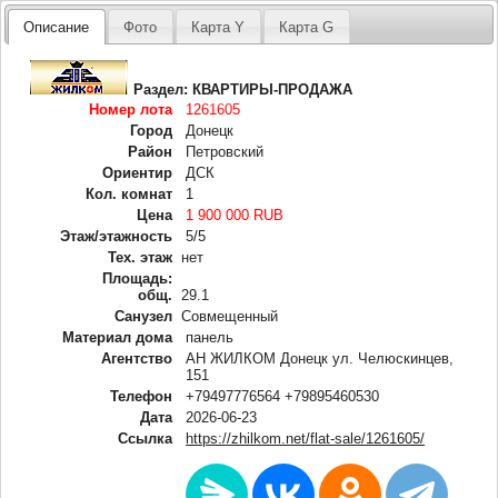
Описание
Фото
Карта Y
Карта G
Раздел:
КВАРТИРЫ-ПРОДАЖА
Номер лота
1261605
Город
Донецк
Район
Петровский
Ориентир
ДСК
Кол. комнат
1
Цена
1 900 000 RUB
Этаж/этажность
5/5
Тех. этаж
нет
Площадь:
общ.
29.1
Санузел
Совмещенный
Материал дома
панель
Агентство
АН ЖИЛКОМ Донецк ул. Челюскинцев,
151
Телефон
+79497776564 +79895460530
Дата
2026-06-23
Ссылка
https://zhilkom.net/flat-sale/1261605/