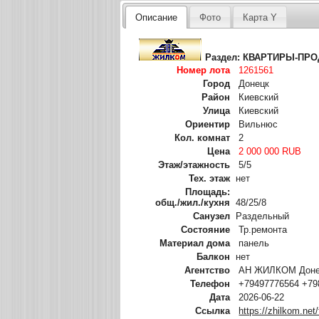
Описание
Фото
Карта Y
Раздел:
КВАРТИРЫ-ПР
Номер лота
1261561
Город
Донецк
Район
Киевский
Улица
Киевский
Ориентир
Вильнюс
Кол. комнат
2
Цена
2 000 000 RUB
Этаж/этажность
5/5
Тех. этаж
нет
Площадь:
общ./жил./кухня
48/25/8
Санузел
Раздельный
Состояние
Тр.ремонта
Материал дома
панель
Балкон
нет
Агентство
АН ЖИЛКОМ Донец
Телефон
+79497776564 +79
Дата
2026-06-22
Ссылка
https://zhilkom.net