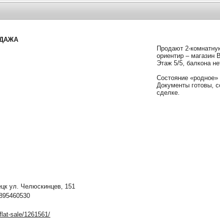
ОДАЖА
Продают 2-комнатную
ориентир – магазин
Этаж 5/5, балкона не
Состояние «родное» 
Документы готовы, с
сделке.
к ул. Челюскинцев, 151
895460530
/flat-sale/1261561/