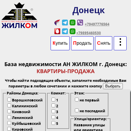
Донецк
+79497776564
+79895460530
⋮
К
упить
П
родать
С
нять
База недвижимости АН ЖИЛКОМ г. Донецк:
КВАРТИРЫ-ПРОДАЖА
Чтобы найти подходящие объекты, заполните необходимые Вам
параметры в любом сочетании и нажмите кнопку
Районы Донецка:
Комнат:
Этаж:
Ворошиловский
1
не первый
Калининский
2
не последний
Киевский
3
Ленинский
4
Улицa/ориентир:
Куйбышевский
5
Название улицы
Кировский
или ориентира