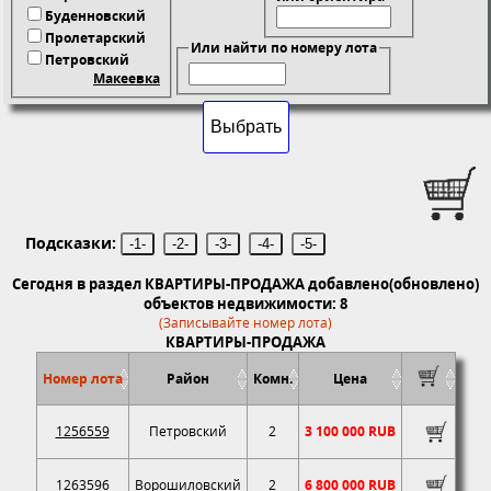
Буденновский
Пролетарский
Или найти по номеру лота
Петровский
Макеевка
Подсказки:
-1-
-2-
-3-
-4-
-5-
Сегодня в раздел КВАРТИРЫ-ПРОДАЖА добавлено(обновлено)
объектов недвижимости: 8
(Записывайте номер лота)
КВАРТИРЫ-ПРОДАЖА
Номер лота
Район
Комн.
Цена
1256559
Петровский
2
3 100 000 RUB
1263596
Ворошиловский
2
6 800 000 RUB