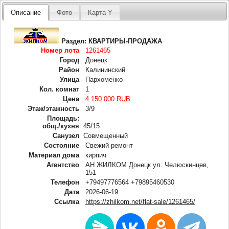
Описание
Фото
Карта Y
Раздел:
КВАРТИРЫ-ПРОДАЖА
Номер лота
1261465
Город
Донецк
Район
Калининский
Улица
Пархоменко
Кол. комнат
1
Цена
4 150 000 RUB
Этаж/этажность
3/9
Площадь:
общ./кухня
45/15
Санузел
Совмещенный
Состояние
Свежий ремонт
Материал дома
кирпич
Агентство
АН ЖИЛКОМ Донецк ул. Челюскинцев,
151
Телефон
+79497776564 +79895460530
Дата
2026-06-19
Ссылка
https://zhilkom.net/flat-sale/1261465/