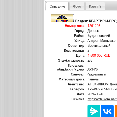
Описание
Фото
Карта Y
Раздел:
КВАРТИРЫ-ПР
Номер лота
1261295
Город
Донецк
Район
Буденновский
Улица
Андрея Малышко
Ориентир
Вертикальный
Кол. комнат
2
Цена
4 500 000 RUB
Этаж/этажность
2/5
Площадь:
общ./жил./кухня
50/34/6
Санузел
Раздельный
Материал дома
панель
Агентство
АН ЖИЛКОМ Донец
Телефон
+79497776564 +79
Дата
2026-06-16
Ссылка
https://zhilkom.net