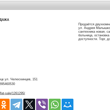
ОДАЖА
Продаётся двухкомна
ул. Андрея Малышко,
сантехника новая, с
больница, остановка
доступности. Торг, 
к ул. Челюскинцев, 151
895460530
/flat-sale/1261295/