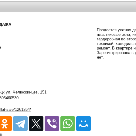
ОДАЖА
Продается уютная д
пластиковые окна, и
гардеробная во втор
техникой: холодильн
а
ремонт. В квартире н
Зарегистрирована в 
нет.
к ул. Челюскинцев, 151
895460530
/flat-sale/1261264/