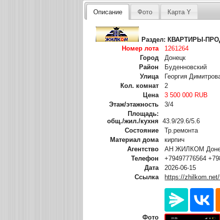
Описание
Фото
Карта Y
Раздел:
КВАРТИРЫ-ПР
Номер лота
1261264
Город
Донецк
Район
Буденновский
Улица
Георгия Димитров
Кол. комнат
2
Цена
3 500 000 RUB
Этаж/этажность
3/4
Площадь:
общ./жил./кухня
43.9/29.6/5.6
Состояние
Тр.ремонта
Материал дома
кирпич
Агентство
АН ЖИЛКОМ Донец
Телефон
+79497776564 +79
Дата
2026-06-15
Ссылка
https://zhilkom.net
Фото