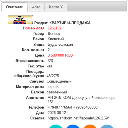
Описание
Фото
Карта Y
Раздел:
КВАРТИРЫ-ПРОДАЖА
Номер лота
1261159
Город
Донецк
Район
Киевский
Улица
Будапештская
Кол. комнат
2
Цена
3 500 000 RUB
Этаж/этажность
3/3
Тех. этаж
нет
Площадь:
общ./жил./кухня
43/27/5
Санузел
Совмещенный
Материал дома
кирпич
Балкон
стекленный
Агентство
АН ЖИЛКОМ Донецк ул. Челюскинцев,
151
Телефон
+79497776564 +79895460530
Дата
2026-06-12
Ссылка
https://zhilkom.net/flat-sale/1261159/