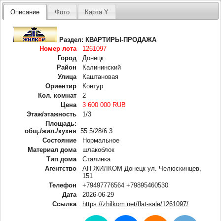
Описание
Фото
Карта Y
Раздел:
КВАРТИРЫ-ПРОДАЖА
Номер лота
1261097
Город
Донецк
Район
Калининский
Улица
Каштановая
Ориентир
Контур
Кол. комнат
2
Цена
3 600 000 RUB
Этаж/этажность
1/3
Площадь:
общ./жил./кухня
55.5/28/6.3
Состояние
Нормальное
Материал дома
шлакоблок
Тип дома
Сталинка
Агентство
АН ЖИЛКОМ Донецк ул. Челюскинцев,
151
Телефон
+79497776564 +79895460530
Дата
2026-06-29
Ссылка
https://zhilkom.net/flat-sale/1261097/