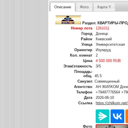
Описание
Фото
Карта Y
Раздел:
КВАРТИРЫ-ПР
Номер лота
1261011
Город
Донецк
Район
Киевский
Улица
Университетская
Ориентир
Изумруд
Кол. комнат
2
Цена
4 500 000 RUB
Этаж/этажность
3/5
Площадь:
общ.
45.5
Санузел
Совмещенный
Агентство
АН ЖИЛКОМ Донец
Телефон
+79497776564 +79
Дата
2026-06-10
Ссылка
https://zhilkom.net
Фото