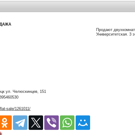
ОДАЖА
Продают двухкомнат
Университетская. 3 
к ул. Челюскинцев, 151
895460530
/flat-sale/1261011/