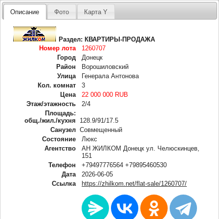
Описание
Фото
Карта Y
Раздел:
КВАРТИРЫ-ПРОДАЖА
Номер лота
1260707
Город
Донецк
Район
Ворошиловский
Улица
Генерала Антонова
Кол. комнат
3
Цена
22 000 000 RUB
Этаж/этажность
2/4
Площадь:
общ./жил./кухня
128.9/91/17.5
Санузел
Совмещенный
Состояние
Люкс
Агентство
АН ЖИЛКОМ Донецк ул. Челюскинцев,
151
Телефон
+79497776564 +79895460530
Дата
2026-06-05
Ссылка
https://zhilkom.net/flat-sale/1260707/