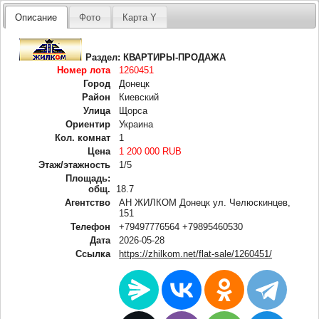
Описание
Фото
Карта Y
Раздел:
КВАРТИРЫ-ПРОДАЖА
Номер лота
1260451
Город
Донецк
Район
Киевский
Улица
Щорса
Ориентир
Украина
Кол. комнат
1
Цена
1 200 000 RUB
Этаж/этажность
1/5
Площадь:
общ.
18.7
Агентство
АН ЖИЛКОМ Донецк ул. Челюскинцев,
151
Телефон
+79497776564 +79895460530
Дата
2026-05-28
Ссылка
https://zhilkom.net/flat-sale/1260451/