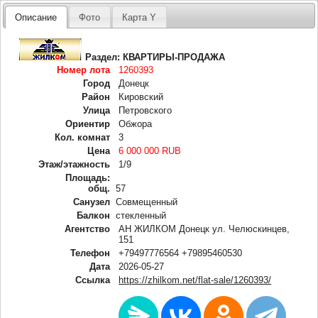
Описание
Фото
Карта Y
Раздел:
КВАРТИРЫ-ПРОДАЖА
Номер лота
1260393
Город
Донецк
Район
Кировский
Улица
Петровского
Ориентир
Обжора
Кол. комнат
3
Цена
6 000 000 RUB
Этаж/этажность
1/9
Площадь:
общ.
57
Санузел
Совмещенный
Балкон
стекленный
Агентство
АН ЖИЛКОМ Донецк ул. Челюскинцев,
151
Телефон
+79497776564 +79895460530
Дата
2026-05-27
Ссылка
https://zhilkom.net/flat-sale/1260393/