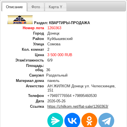
Описание
Фото
Карта Y
Раздел:
КВАРТИРЫ-ПРОДАЖА
Номер лота
1260363
Город
Донецк
Район
Куйбышевский
Улица
Сомова
Кол. комнат
2
Цена
3 500 000 RUB
Этаж/этажность
6/9
Площадь:
общ.
36
Санузел
Раздельный
Материал дома
панель
Агентство
АН ЖИЛКОМ Донецк ул. Челюскинцев,
151
Телефон
+79497776564 +79895460530
Дата
2026-05-26
Ссылка
https://zhilkom.net/flat-sale/1260363/