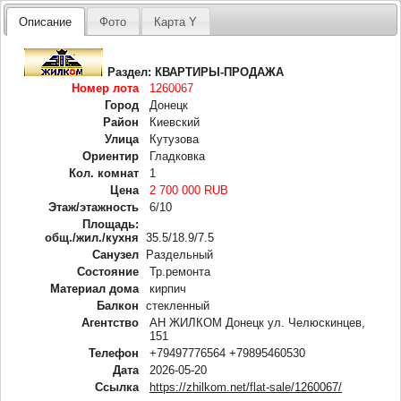
Описание
Фото
Карта Y
Раздел:
КВАРТИРЫ-ПРОДАЖА
Номер лота
1260067
Город
Донецк
Район
Киевский
Улица
Кутузова
Ориентир
Гладковка
Кол. комнат
1
Цена
2 700 000 RUB
Этаж/этажность
6/10
Площадь:
общ./жил./кухня
35.5/18.9/7.5
Санузел
Раздельный
Состояние
Тр.ремонта
Материал дома
кирпич
Балкон
стекленный
Агентство
АН ЖИЛКОМ Донецк ул. Челюскинцев,
151
Телефон
+79497776564 +79895460530
Дата
2026-05-20
Ссылка
https://zhilkom.net/flat-sale/1260067/