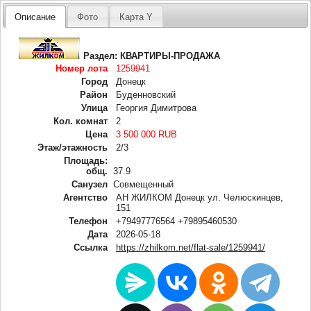
Описание
Фото
Карта Y
Раздел:
КВАРТИРЫ-ПРОДАЖА
Номер лота
1259941
Город
Донецк
Район
Буденновский
Улица
Георгия Димитрова
Кол. комнат
2
Цена
3 500 000 RUB
Этаж/этажность
2/3
Площадь:
общ.
37.9
Санузел
Совмещенный
Агентство
АН ЖИЛКОМ Донецк ул. Челюскинцев,
151
Телефон
+79497776564 +79895460530
Дата
2026-05-18
Ссылка
https://zhilkom.net/flat-sale/1259941/