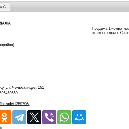
а G
ОДАЖА
Продажа 1-комнатной
этажного дома. Состо
рорайон)
к ул. Челюскинцев, 151
895460530
/flat-sale/1259796/