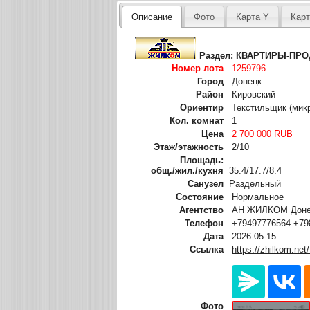
Описание
Фото
Карта Y
Карт
Раздел:
КВАРТИРЫ-ПР
Номер лота
1259796
Город
Донецк
Район
Кировский
Ориентир
Текстильщик (мик
Кол. комнат
1
Цена
2 700 000 RUB
Этаж/этажность
2/10
Площадь:
общ./жил./кухня
35.4/17.7/8.4
Санузел
Раздельный
Состояние
Нормальное
Агентство
АН ЖИЛКОМ Донец
Телефон
+79497776564 +79
Дата
2026-05-15
Ссылка
https://zhilkom.net
Фото