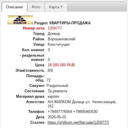
Описание
Фото
Карта Y
Раздел:
КВАРТИРЫ-ПРОДАЖА
Номер лота
1259777
Город
Донецк
Район
Ворошиловский
Улица
Конституции
Кол. комнат
3
- раздельных
комнат
3
Цена
18 000 000 RUB
Этаж/этажность
8/9
Площадь:
общ.
72
Санузел
Раздельный
Состояние
Тр.ремонта
Материал дома
кирпич
Агентство
АН ЖИЛКОМ Донецк ул. Челюскинцев,
151
Телефон
+79497776564 +79895460530
Дата
2026-05-15
Ссылка
https://zhilkom.net/flat-sale/1259777/