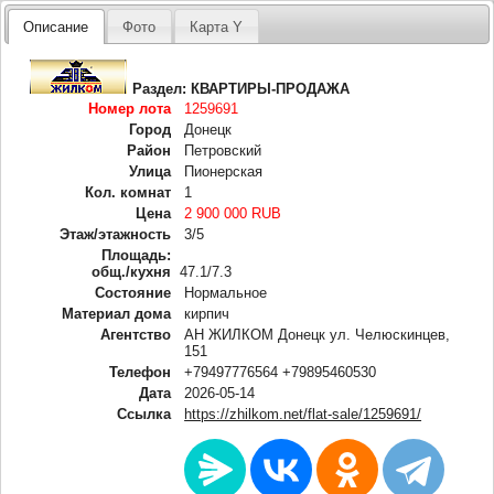
Описание
Фото
Карта Y
Раздел:
КВАРТИРЫ-ПРОДАЖА
Номер лота
1259691
Город
Донецк
Район
Петровский
Улица
Пионерская
Кол. комнат
1
Цена
2 900 000 RUB
Этаж/этажность
3/5
Площадь:
общ./кухня
47.1/7.3
Состояние
Нормальное
Материал дома
кирпич
Агентство
АН ЖИЛКОМ Донецк ул. Челюскинцев,
151
Телефон
+79497776564 +79895460530
Дата
2026-05-14
Ссылка
https://zhilkom.net/flat-sale/1259691/