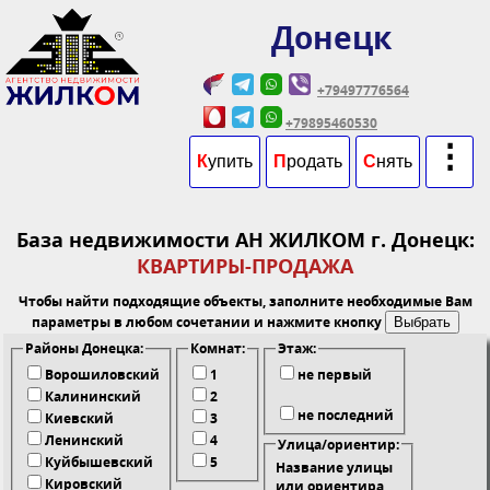
Донецк
+79497776564
+79895460530
⋮
К
упить
П
родать
С
нять
База недвижимости АН ЖИЛКОМ г. Донецк:
КВАРТИРЫ-ПРОДАЖА
Чтобы найти подходящие объекты, заполните необходимые Вам
параметры в любом сочетании и нажмите кнопку
Районы Донецка:
Комнат:
Этаж:
Ворошиловский
1
не первый
Калининский
2
не последний
Киевский
3
Ленинский
4
Улицa/ориентир:
Куйбышевский
5
Название улицы
Кировский
или ориентира