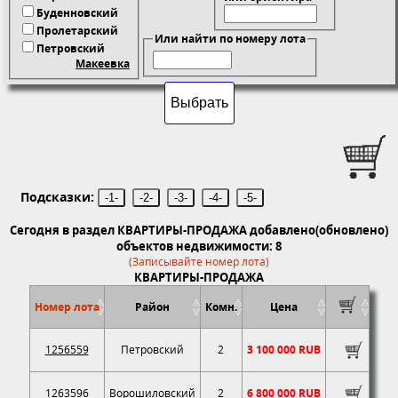
Буденновский
Пролетарский
Или найти по номеру лота
Петровский
Макеевка
Подсказки:
-1-
-2-
-3-
-4-
-5-
Сегодня в раздел КВАРТИРЫ-ПРОДАЖА добавлено(обновлено)
объектов недвижимости: 8
(Записывайте номер лота)
КВАРТИРЫ-ПРОДАЖА
Номер лота
Район
Комн.
Цена
1256559
Петровский
2
3 100 000 RUB
1263596
Ворошиловский
2
6 800 000 RUB