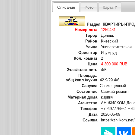
Описание
Фото
Карта Y
Раздел:
КВАРТИРЫ-ПР
Номер лота
1259481
Город
Донецк
Район
Киевский
Улица
Университетская
Ориентир
Изумруд
Кол. комнат
2
Цена
4 300 000 RUB
Этаж/этажность
4/5
Площадь:
общ./жил./кухня
42.9/29.4/6
Санузел
Совмещенный
Состояние
Свежий ремонт
Материал дома
кирпич
Агентство
АН ЖИЛКОМ Донец
Телефон
+79497776564 +79
Дата
2026-05-09
Ссылка
https://zhilkom.net