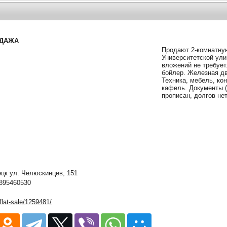
ОДАЖА
Продают 2-комнатную
Университетской ули
вложений не требует
бойлер. Железная дв
Техника, мебель, ко
кафель. Документы 
прописан, долгов нет
к ул. Челюскинцев, 151
895460530
/flat-sale/1259481/