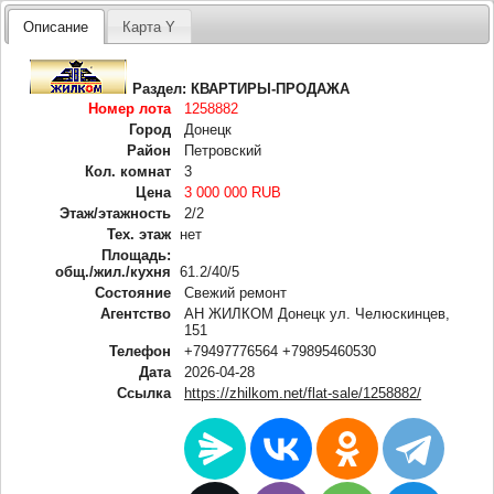
Описание
Карта Y
Раздел:
КВАРТИРЫ-ПРОДАЖА
Номер лота
1258882
Город
Донецк
Район
Петровский
Кол. комнат
3
Цена
3 000 000 RUB
Этаж/этажность
2/2
Тех. этаж
нет
Площадь:
общ./жил./кухня
61.2/40/5
Состояние
Свежий ремонт
Агентство
АН ЖИЛКОМ Донецк ул. Челюскинцев,
151
Телефон
+79497776564 +79895460530
Дата
2026-04-28
Ссылка
https://zhilkom.net/flat-sale/1258882/