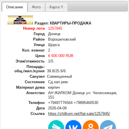
Описание
Фото
Карта Y
Раздел:
КВАРТИРЫ-ПРОДАЖА
Номер лота
1257845
Город
Донецк
Район
Ворошиловский
Улица
Щорса
Кол. комнат
2
Цена
6 500 000 RUB
Этаж/этажность
1/5
Площадь:
общ./жил./кухня
39.8/25.6/6
Санузел
Совмещенный
Состояние
Сд.кап.рем.
Материал дома
кирпич
Агентство
АН ЖИЛКОМ Донецк ул. Челюскинцев,
151
Телефон
+79497776564 +79895460530
Дата
2026-04-09
Ссылка
https://zhilkom.net/flat-sale/1257845/