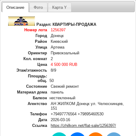
Описание
Фото
Карта Y
Раздел:
КВАРТИРЫ-ПРОДАЖА
Номер лота
1256397
Город
Донецк
Район
Киевский
Улица
Артема
Ориентир
Привокзальный
Кол. комнат
2
Цена
4 500 000 RUB
Этаж/этажность
8/9
Площадь:
общ.
50
Состояние
Свежий ремонт
Материал дома
панель
Балкон
нестекленный
Агентство
АН ЖИЛКОМ Донецк ул. Челюскинцев,
151
Телефон
+79497776564 +79895460530
Дата
2026-03-16
Ссылка
https://zhilkom.net/flat-sale/1256397/