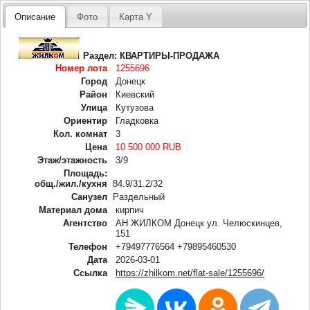
Описание
Фото
Карта Y
Раздел:
КВАРТИРЫ-ПРОДАЖА
Номер лота
1255696
Город
Донецк
Район
Киевский
Улица
Кутузова
Ориентир
Гладковка
Кол. комнат
3
Цена
10 500 000 RUB
Этаж/этажность
3/9
Площадь:
общ./жил./кухня
84.9/31.2/32
Санузел
Раздельный
Материал дома
кирпич
Агентство
АН ЖИЛКОМ Донецк ул. Челюскинцев,
151
Телефон
+79497776564 +79895460530
Дата
2026-03-01
Ссылка
https://zhilkom.net/flat-sale/1255696/