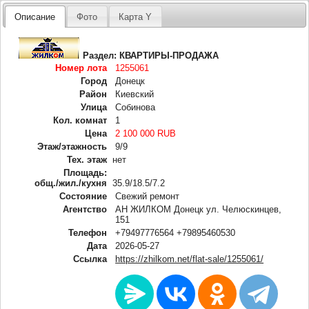
Описание
Фото
Карта Y
Раздел:
КВАРТИРЫ-ПРОДАЖА
Номер лота
1255061
Город
Донецк
Район
Киевский
Улица
Собинова
Кол. комнат
1
Цена
2 100 000 RUB
Этаж/этажность
9/9
Тех. этаж
нет
Площадь:
общ./жил./кухня
35.9/18.5/7.2
Состояние
Свежий ремонт
Агентство
АН ЖИЛКОМ Донецк ул. Челюскинцев,
151
Телефон
+79497776564 +79895460530
Дата
2026-05-27
Ссылка
https://zhilkom.net/flat-sale/1255061/