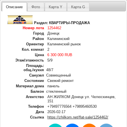
Описание
Фото
Карта Y
Карта G
Раздел:
КВАРТИРЫ-ПРОДАЖА
Номер лота
1254462
Город
Донецк
Район
Калининский
Ориентир
Калининский рынок
Кол. комнат
2
Цена
6 300 000 RUB
Этаж/этажность
5/9
Площадь:
общ./кухня
48/7
Санузел
Совмещенный
Состояние
Свежий ремонт
Материал дома
панель
Балкон
стекленный
Агентство
АН ЖИЛКОМ Донецк ул. Челюскинцев,
151
Телефон
+79497776564 +79895460530
Дата
2026-02-17
Ссылка
https://zhilkom.net/flat-sale/1254462/