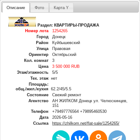
Описание
Фото
Карта Y
Раздел:
КВАРТИРЫ-ПРОДАЖА
Номер лота
1254265
Город
Донецк
Район
Куйбышевский
Улица
Правовая
Ориентир
Октябрьский
Кол. комнат
3
Цена
3 500 000 RUB
Этаж/этажность
5/5
Тех. этаж
нет
Площадь:
общ./жил./кухня
62.2/45/5.5
Состояние
Свежий ремонт
Агентство
АН ЖИЛКОМ Донецк ул. Челюскинцев,
151
Телефон
+79497776564 +79895460530
Дата
2026-05-16
Ссылка
https://zhilkom.net/flat-sale/1254265/