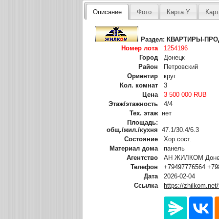
Описание
Фото
Карта Y
Карт
Раздел:
КВАРТИРЫ-ПР
Номер лота
1254196
Город
Донецк
Район
Петровский
Ориентир
круг
Кол. комнат
3
Цена
3 500 000 RUB
Этаж/этажность
4/4
Тех. этаж
нет
Площадь:
общ./жил./кухня
47.1/30.4/6.3
Состояние
Хор.сост.
Материал дома
панель
Агентство
АН ЖИЛКОМ Донец
Телефон
+79497776564 +79
Дата
2026-02-04
Ссылка
https://zhilkom.net