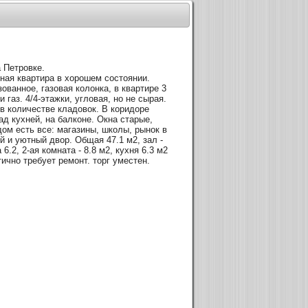
 Петровке.
тная квартира в хорошем состоянии.
ованное, газовая колонка, в квартире 3
и газ. 4/4-этажки, угловая, но не сырая.
в количестве кладовок. В коридоре
ад кухней, на балконе. Окна старые,
ом есть все: магазины, школы, рынок в
й и уютный двор. Общая 47.1 м2, зал -
 6.2, 2-ая комната - 8.8 м2, кухня 6.3 м2
стично требует ремонт. торг уместен.