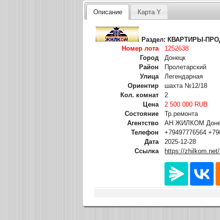
Описание
Карта Y
Раздел:
КВАРТИРЫ-ПР
Номер лота
1252638
Город
Донецк
Район
Пролетарский
Улица
Легендарная
Ориентир
шахта №12/18
Кол. комнат
2
Цена
2 500 000 RUB
Состояние
Тр.ремонта
Агентство
АН ЖИЛКОМ Донец
Телефон
+79497776564 +79
Дата
2025-12-28
Ссылка
https://zhilkom.net