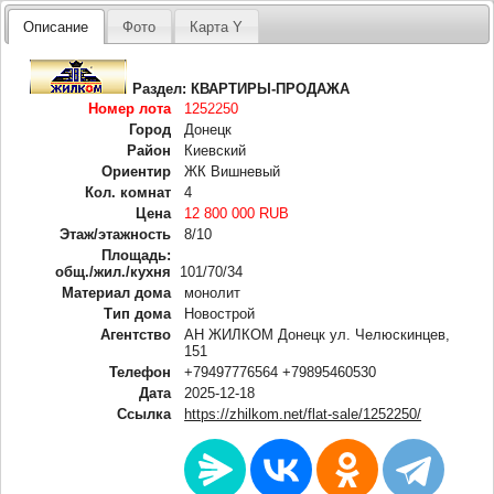
Описание
Фото
Карта Y
Раздел:
КВАРТИРЫ-ПРОДАЖА
Номер лота
1252250
Город
Донецк
Район
Киевский
Ориентир
ЖК Вишневый
Кол. комнат
4
Цена
12 800 000 RUB
Этаж/этажность
8/10
Площадь:
общ./жил./кухня
101/70/34
Материал дома
монолит
Тип дома
Новострой
Агентство
АН ЖИЛКОМ Донецк ул. Челюскинцев,
151
Телефон
+79497776564 +79895460530
Дата
2025-12-18
Ссылка
https://zhilkom.net/flat-sale/1252250/