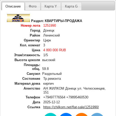
Описание
Фото
Карта Y
Карта G
Раздел:
КВАРТИРЫ-ПРОДАЖА
Номер лота
1251990
Город
Донецк
Район
Ленинский
Ориентир
Цирк
Кол. комнат
3
Цена
4 800 000 RUB
Этаж/этажность
1/5
Высота цоколя
высокий
Площадь:
общ.
59.8
Санузел
Раздельный
Состояние
Тр.ремонта
Материал дома
кирпич
Агентство
АН ЖИЛКОМ Донецк ул. Челюскинцев,
151
Телефон
+79497776564 +79895460530
Дата
2025-12-12
Ссылка
https://zhilkom.net/flat-sale/1251990/