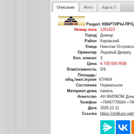
Описание
Фото
Карта Y
Раздел:
КВАРТИРЫ-ПР
Номер лота
1251923
Город
Донецк
Район
Кировский
Улица
Николая Островск
Ориентир
Ледовый Дворец
Кол. комнат
3
Цена
6 700 000 RUB
Этаж/этажность
5/9
Площадь:
общ./жил./кухня
67/46/9
Состояние
Нормальное
Материал дома
панель
Агентство
АН ЖИЛКОМ Донец
Телефон
+79497776564 +79
Дата
2025-12-11
Ссылка
https://zhilkom.net