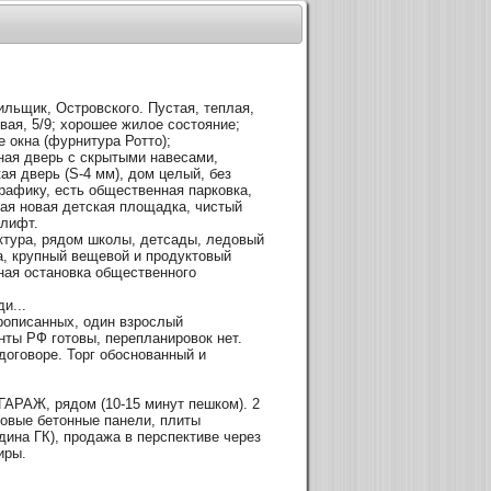
стильщик, Островского. Пустая, теплая,
вая, 5/9; хорошее жилое состояние;
 окна (фурнитура Ротто);
ная дверь с скрытыми навесами,
ая дверь (S-4 мм), дом целый, без
графику, есть общественная парковка,
ая новая детская площадка, чистый
 лифт.
ктура, рядом школы, детсады, ледовый
ца, крупный вещевой и продуктовый
чная остановка общественного
и...
рописанных, один взрослый
нты РФ готовы, перепланировок нет.
договоре. Торг обоснованный и
ГАРАЖ, рядом (10-15 минут пешком). 2
новые бетонные панели, плиты
дина ГК), продажа в перспективе через
иры.