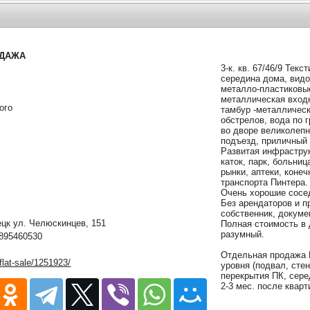
ОДАЖА
3-к. кв. 67/46/9 Тек
середина дома, видо
металло-пластиковые
металлическая вход
ого
тамбур -металлическ
обстрелов, вода по 
во дворе великолепн
подъезд, приличный
Развитая инфрастру
каток, парк, больни
рынки, аптеки, коне
транспорта Пинтера.
Очень хорошие сосед
Без арендаторов и п
собственник, докуме
к ул. Челюскинцев, 151
Полная стоимость в 
разумный.
895460530
Отдельная продажа 
/flat-sale/1251923/
уровня (подвал, сте
перекрытия ПК, сере
2-3 мес. после кварт