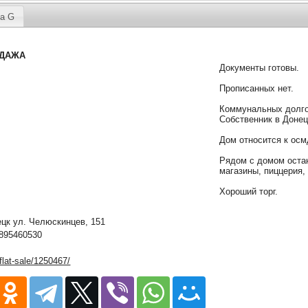
а G
ОДАЖА
Документы готовы.
Прописанных нет.
Коммунальных долго
Собственник в Донец
Дом относится к осм
Рядом с домом оста
магазины, пиццерия,
Хороший торг.
к ул. Челюскинцев, 151
895460530
/flat-sale/1250467/