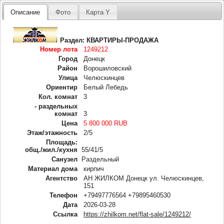
Описание
Фото
Карта Y
Раздел:
КВАРТИРЫ-ПРОДАЖА
Номер лота
1249212
Город
Донецк
Район
Ворошиловский
Улица
Челюскинцев
Ориентир
Белый Лебедь
Кол. комнат
3
- раздельных
комнат
3
Цена
5 800 000 RUB
Этаж/этажность
2/5
Площадь:
общ./жил./кухня
55/41/5
Санузел
Раздельный
Материал дома
кирпич
Агентство
АН ЖИЛКОМ Донецк ул. Челюскинцев,
151
Телефон
+79497776564 +79895460530
Дата
2026-03-28
Ссылка
https://zhilkom.net/flat-sale/1249212/