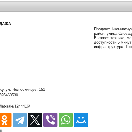
ОДАЖА
Продают 1-комнатную
район, улица Словац
Бытовая техника, ме
доступности 5 минут
инфраструктура. Тор
к ул. Челюскинцев, 151
895460530
/flat-sale/1244416/