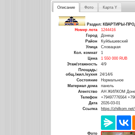
Описание
Фото
Карта Y
Раздел:
КВАРТИРЫ-ПР
Номер лота
1244416
Город
Донецк
Район
Куйбышевский
Улица
Словацкая
Кол. комнат
1
Цена
1 550 000 RUB
Этаж/этажность
4/9
Площадь:
общ./жил./кухня
24/14/6
Состояние
Нормальное
Материал дома
панель
Агентство
АН ЖИЛКОМ Донец
Телефон
+79497776564 +79
Дата
2026-03-01
Ссылка
https://zhilkom.net
Фото