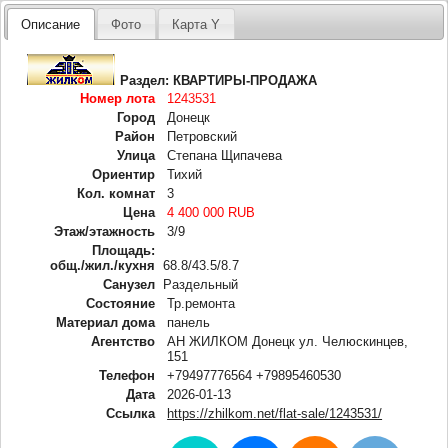
Описание
Фото
Карта Y
Раздел:
КВАРТИРЫ-ПРОДАЖА
Номер лота
1243531
Город
Донецк
Район
Петровский
Улица
Степана Щипачева
Ориентир
Тихий
Кол. комнат
3
Цена
4 400 000 RUB
Этаж/этажность
3/9
Площадь:
общ./жил./кухня
68.8/43.5/8.7
Санузел
Раздельный
Состояние
Тр.ремонта
Материал дома
панель
Агентство
АН ЖИЛКОМ Донецк ул. Челюскинцев,
151
Телефон
+79497776564 +79895460530
Дата
2026-01-13
Ссылка
https://zhilkom.net/flat-sale/1243531/