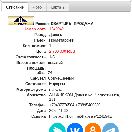
Описание
Фото
Карта Y
Раздел:
КВАРТИРЫ-ПРОДАЖА
Номер лота
1242942
Город
Донецк
Район
Пролетарский
Кол. комнат
1
Цена
2 700 000 RUB
Этаж/этажность
1/5
Высота цоколя
высокий
Площадь:
общ.
24
Санузел
Совмещенный
Состояние
Еврорем.
Материал дома
панель
Агентство
АН ЖИЛКОМ Донецк ул. Челюскинцев,
151
Телефон
+79497776564 +79895460530
Дата
2025-11-30
Ссылка
https://zhilkom.net/flat-sale/1242942/