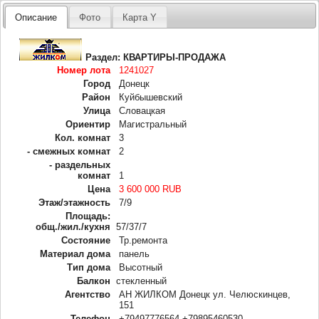
Описание
Фото
Карта Y
Раздел:
КВАРТИРЫ-ПРОДАЖА
Номер лота
1241027
Город
Донецк
Район
Куйбышевский
Улица
Словацкая
Ориентир
Магистральный
Кол. комнат
3
- смежных комнат
2
- раздельных
комнат
1
Цена
3 600 000 RUB
Этаж/этажность
7/9
Площадь:
общ./жил./кухня
57/37/7
Состояние
Тр.ремонта
Материал дома
панель
Тип дома
Высотный
Балкон
стекленный
Агентство
АН ЖИЛКОМ Донецк ул. Челюскинцев,
151
Телефон
+79497776564 +79895460530