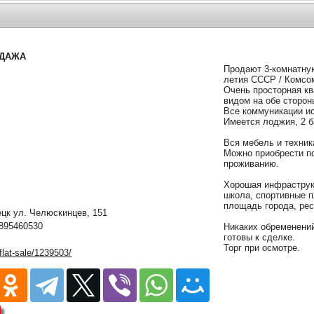
ОДАЖА
Продают 3-комнатную
летия СССР / Комсо
Очень просторная кв
видом на обе сторон
Все коммуникации ис
Имеется лоджия, 2 б
Вся мебель и техник
Можно приобрести по
проживанию.
Хорошая инфраструк
школа, спортивные п
площадь города, ре
к ул. Челюскинцев, 151
895460530
Никаких обременений
готовы к сделке.
Торг при осмотре.
/flat-sale/1239503/