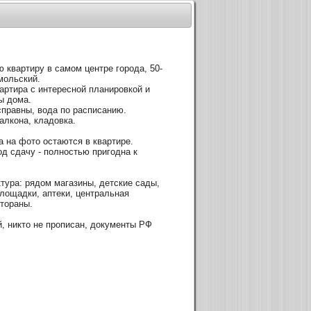
 квартиру в самом центре города, 50-
мольский.
артира с интересной планировкой и
ы дома.
правны, вода по расписанию.
алкона, кладовка.
а на фото остаются в квартире.
д сдачу - полностью пригодна к
тура: рядом магазины, детские сады,
лощадки, аптеки, центральная
стораны.
, никто не прописан, документы РФ