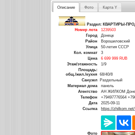
Описание
Фото
Карта Y
Раздел:
КВАРТИРЫ-ПР
Номер лота
1239503
Город
Донецк
Район
Ворошиловский
Улица
50-летия СССР
Кол. комнат
3
Цена
6 699 999 RUB
Этаж/этажность
1/9
Площадь:
общ./жил./кухня
68/40/8
Санузел
Раздельный
Материал дома
панель
Агентство
АН ЖИЛКОМ Донец
Телефон
+79497776564 +79
Дата
2025-09-11
Ссылка
https://zhilkom.net
Фото