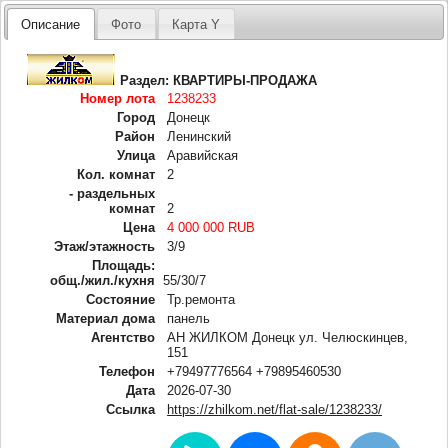
Описание
Фото
Карта Y
Раздел:
КВАРТИРЫ-ПРОДАЖА
Номер лота
1238233
Город
Донецк
Район
Ленинский
Улица
Аравийская
Кол. комнат
2
- раздельных
комнат
2
Цена
4 000 000 RUB
Этаж/этажность
3/9
Площадь:
общ./жил./кухня
55/30/7
Состояние
Тр.ремонта
Материал дома
панель
Агентство
АН ЖИЛКОМ Донецк ул. Челюскинцев,
151
Телефон
+79497776564 +79895460530
Дата
2026-07-30
Ссылка
https://zhilkom.net/flat-sale/1238233/