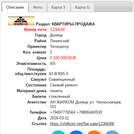
Описание
Фото
Карта Y
Карта G
Раздел:
КВАРТИРЫ-ПРОДАЖА
Номер лота
1236649
Город
Донецк
Район
Ленинский
Ориентир
Телецентр
Кол. комнат
2
Цена
5 100 000 RUB
Этаж/этажность
4/5
Площадь:
общ./жил./кухня
43.8/30/5.5
Санузел
Совмещенный
Состояние
Свежий ремонт
Материал дома
панель
Балкон
стекленный
Агентство
АН ЖИЛКОМ Донецк ул. Челюскинцев,
151
Телефон
+79497776564 +79895460530
Дата
2026-03-11
Ссылка
https://zhilkom.net/flat-sale/1236649/