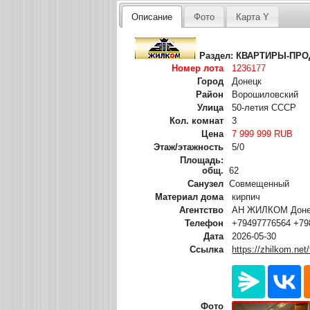
Описание
Фото
Карта Y
Раздел:
КВАРТИРЫ-ПР
Номер лота
1236177
Город
Донецк
Район
Ворошиловский
Улица
50-летия СССР
Кол. комнат
3
Цена
7 999 999 RUB
Этаж/этажность
5/0
Площадь:
общ.
62
Санузел
Совмещенный
Материал дома
кирпич
Агентство
АН ЖИЛКОМ Донец
Телефон
+79497776564 +79
Дата
2026-05-30
Ссылка
https://zhilkom.net
Фото