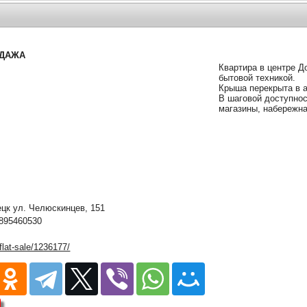
ОДАЖА
Квартира в центре Д
бытовой техникой.
Крыша перекрыта в а
В шаговой доступнос
магазины, набережна
к ул. Челюскинцев, 151
895460530
/flat-sale/1236177/