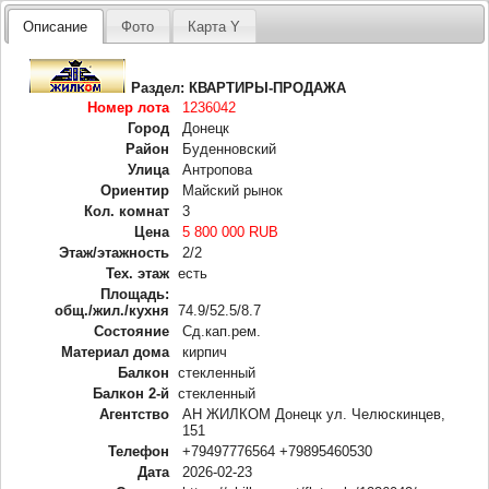
Описание
Фото
Карта Y
Раздел:
КВАРТИРЫ-ПРОДАЖА
Номер лота
1236042
Город
Донецк
Район
Буденновский
Улица
Антропова
Ориентир
Майский рынок
Кол. комнат
3
Цена
5 800 000 RUB
Этаж/этажность
2/2
Тех. этаж
есть
Площадь:
общ./жил./кухня
74.9/52.5/8.7
Состояние
Сд.кап.рем.
Материал дома
кирпич
Балкон
стекленный
Балкон 2-й
стекленный
Агентство
АН ЖИЛКОМ Донецк ул. Челюскинцев,
151
Телефон
+79497776564 +79895460530
Дата
2026-02-23