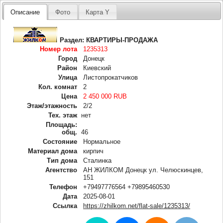
Описание
Фото
Карта Y
Раздел:
КВАРТИРЫ-ПРОДАЖА
Номер лота
1235313
Город
Донецк
Район
Киевский
Улица
Листопрокатчиков
Кол. комнат
2
Цена
2 450 000 RUB
Этаж/этажность
2/2
Тех. этаж
нет
Площадь:
общ.
46
Состояние
Нормальное
Материал дома
кирпич
Тип дома
Сталинка
Агентство
АН ЖИЛКОМ Донецк ул. Челюскинцев,
151
Телефон
+79497776564 +79895460530
Дата
2025-08-01
Ссылка
https://zhilkom.net/flat-sale/1235313/